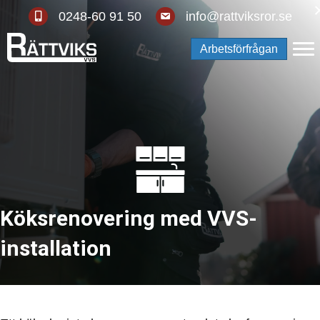
Telefonnummer: 0248-60 91 50
E-postadress: info@rattviksror.se
0248-60 91 50
info@rattviksror.se
Arbetsförfrågan
Köksrenovering med VVS-
installation