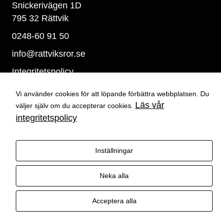
Snickerivägen 1D
hemsidan.
795 32 Rättvik
0248-60 91 50
Marknadsföring
Genom att dela
info@rattviksror.se
med dig av dina
Integritetspolicy
intressen och ditt
beteende när du
Cookies-inställningar
surfar ökar du
Vi använder cookies för att löpande förbättra webbplatsen. Du
chansen att få se
Läs vår
väljer själv om du accepterar cookies.
personligt
integritetspolicy
anpassat
innehåll och
Det
erbjudanden.
verkar
Inställningar
© 2026 Rättviks VVS AB. All Rights Reserved.
som om
dina
Neka alla
inställning
ar hindrar
dig från
Acceptera alla
att se
Det
verkar
detta