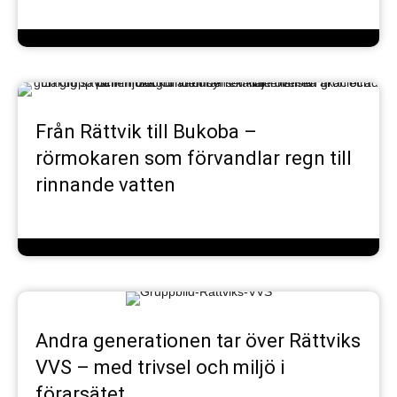
Nödvändiga
Dessa
cookies går
inte att välja
bort. De
Från Rättvik till Bukoba –
behövs för att
rörmokaren som förvandlar regn till
hemsidan
ska fungera
rinnande vatten
fullt ut.
Statistik
För att vi ska
kunna
förbättra
hemsidans
Andra generationen tar över Rättviks
funktionalitet
VVS – med trivsel och miljö i
och
uppbyggnad,
förarsätet