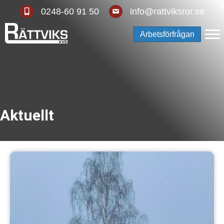
Telefonnummer: 0248-60 91 50
E-postadress: info@rattviksror.se
0248-60 91 50
info@rattviksror.se
Arbetsförfrågan
Aktuellt