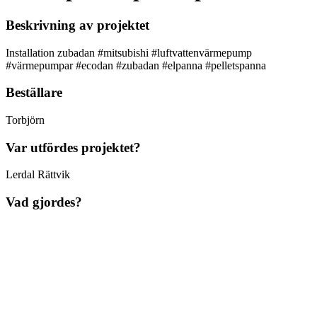
Beskrivning av projektet
Installation zubadan #mitsubishi #luftvattenvärmepump
#värmepumpar #ecodan #zubadan #elpanna #pelletspanna
Beställare
Torbjörn
Var utfördes projektet?
Lerdal Rättvik
Vad gjordes?