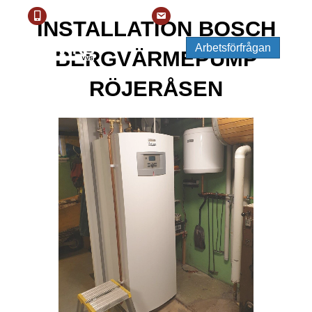
Telefonnummer: 0248-60 91 50
E-postadress: info@rattviksror.se
0248-60 91 50
info@rattviksror.se
INSTALLATION BOSCH
Arbetsförfrågan
BERGVÄRMEPUMP
RÖJERÅSEN