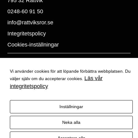
795 32 Rättvik
0248-60 91 50
info@rattviksror.se
Integritetspolicy
Cookies-inställningar
Vi använder cookies för att löpande förbättra webbplatsen. Du
Läs vår
väljer själv om du accepterar cookies.
integritetspolicy
Det
verkar
Inställningar
som om
dina
Neka alla
inställning
© 2026 Rättviks VVS AB. All Rights Reserved.
ar hindrar
dig från