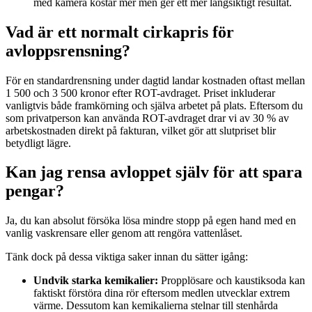
med kamera kostar mer men ger ett mer långsiktigt resultat.
Vad är ett normalt cirkapris för
avloppsrensning?
För en standardrensning under dagtid landar kostnaden oftast mellan
1 500 och 3 500 kronor efter ROT-avdraget. Priset inkluderar
vanligtvis både framkörning och själva arbetet på plats. Eftersom du
som privatperson kan använda ROT-avdraget drar vi av 30 % av
arbetskostnaden direkt på fakturan, vilket gör att slutpriset blir
betydligt lägre.
Kan jag rensa avloppet själv för att spara
pengar?
Ja, du kan absolut försöka lösa mindre stopp på egen hand med en
vanlig vaskrensare eller genom att rengöra vattenlåset.
Tänk dock på dessa viktiga saker innan du sätter igång:
Undvik starka kemikalier:
Propplösare och kaustiksoda kan
faktiskt förstöra dina rör eftersom medlen utvecklar extrem
värme. Dessutom kan kemikalierna stelnar till stenhårda