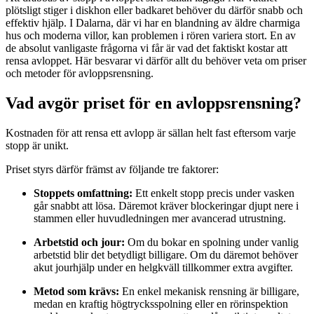
plötsligt stiger i diskhon eller badkaret behöver du därför snabb och
effektiv hjälp. I Dalarna, där vi har en blandning av äldre charmiga
hus och moderna villor, kan problemen i rören variera stort. En av
de absolut vanligaste frågorna vi får är vad det faktiskt kostar att
rensa avloppet. Här besvarar vi därför allt du behöver veta om priser
och metoder för avloppsrensning.
Vad avgör priset för en avloppsrensning?
Kostnaden för att rensa ett avlopp är sällan helt fast eftersom varje
stopp är unikt.
Priset styrs därför främst av följande tre faktorer:
Stoppets omfattning:
Ett enkelt stopp precis under vasken
går snabbt att lösa. Däremot kräver blockeringar djupt nere i
stammen eller huvudledningen mer avancerad utrustning.
Arbetstid och jour:
Om du bokar en spolning under vanlig
arbetstid blir det betydligt billigare. Om du däremot behöver
akut jourhjälp under en helgkväll tillkommer extra avgifter.
Metod som krävs:
En enkel mekanisk rensning är billigare,
medan en kraftig högtrycksspolning eller en rörinspektion