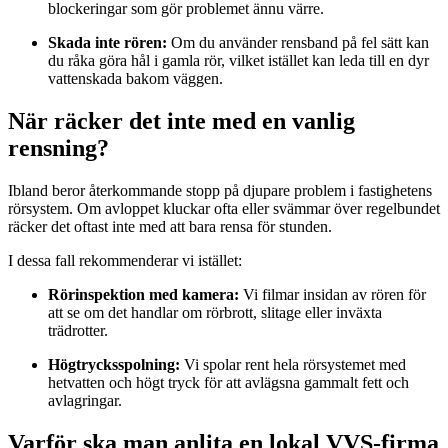
blockeringar som gör problemet ännu värre.
Skada inte rören:
Om du använder rensband på fel sätt kan
du råka göra hål i gamla rör, vilket istället kan leda till en dyr
vattenskada bakom väggen.
När räcker det inte med en vanlig
rensning?
Ibland beror återkommande stopp på djupare problem i fastighetens
rörsystem. Om avloppet kluckar ofta eller svämmar över regelbundet
räcker det oftast inte med att bara rensa för stunden.
I dessa fall rekommenderar vi istället:
Rörinspektion med kamera:
Vi filmar insidan av rören för
att se om det handlar om rörbrott, slitage eller inväxta
trädrotter.
Högtrycksspolning:
Vi spolar rent hela rörsystemet med
hetvatten och högt tryck för att avlägsna gammalt fett och
avlagringar.
Varför ska man anlita en lokal VVS-firma